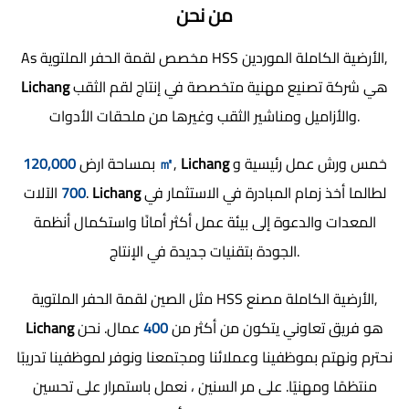
من نحن
,
مخصص لقمة الحفر الملتوية HSS الأرضية الكاملة الموردين
As
هي شركة تصنيع مهنية متخصصة في إنتاج لقم الثقب
Lichang
والأزاميل ومناشير الثقب وغيرها من ملحقات الأدوات.
خمس ورش عمل رئيسية و
Lichang
,
120,000 ㎡
بمساحة ارض
لطالما أخذ زمام المبادرة في الاستثمار في
Lichang
الآلات.
700
المعدات والدعوة إلى بيئة عمل أكثر أمانًا واستكمال أنظمة
الجودة بتقنيات جديدة في الإنتاج.
,
الصين لقمة الحفر الملتوية HSS الأرضية الكاملة مصنع
مثل
هو فريق تعاوني يتكون من أكثر من
400
عمال. نحن
Lichang
نحترم ونهتم بموظفينا وعملائنا ومجتمعنا ونوفر لموظفينا تدريبًا
منتظمًا ومهنيًا. على مر السنين ، نعمل باستمرار على تحسين