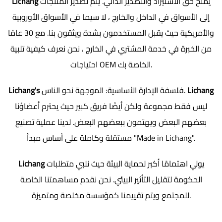
يمنح حق الاستيراد والتصدير الذاتي. يتم تصدير المنتجات
Lichang
إلى الأسواق في الداخل والخارج ، لا سيما في الأسواق الأوروبية
والأمريكية حيث يقبل المستخدمون بشدة ويثقون بنا. مع 30 عامًا
من الخبرة في خدمة المشتري في الخارج ، نحن نعرف كيفية تلبية
احتياجات OEM الخاصة بك.
Lichang
فلسفة الإدارة الأساسية: الموجهة نحو الناس.
Lichang's
ليس فقط مجموعة ولكن أيضًا فريق كبير حيث يحترم أعضاؤنا
بعضهم البعض ويهتمون ببعضهم البعض. لدينا عملية تصنيع
مستقلة وكاملة على أساس مبدأ "Made in Lichang".
يولي اهتمامًا أكبر لحماية البيئة حيث نلبي متطلبات
Lichang
الحكومة لتقليل التأثير البيئي. نحن نقدم مساهمتنا الخاصة
للمجتمع ويتم تقييمنا كمؤسسة مخلصة ومتميزة.