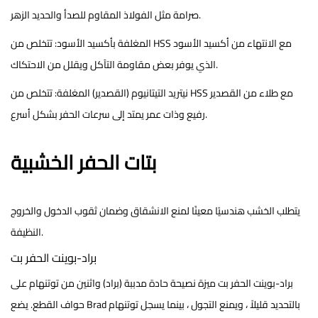
صرامة مثل الفولاذ المقاوم للصدأ والحديد الزهر.
المغلفة بأكسيد الأسود:
تتخلص من HSS مع الانتهاء من أكسيد الأسود
الذي يوفر بعض مقاومة التآكل ويقلل من الاحتكاك.
نيتريد التيتانيوم (القصدير) المغلفة:
تتخلص من HSS مع طلاء من القصدير
رفيع وذات عمر يمتد إلى سرعات الحفر بشكل أسرع.
بتات الحفر الخشبية
يتطلب الخشب هندسيًا معينًا لمنع الانشقاق وضمان ثقوب الدخول والخروج
النظيفة.
براد-بوينت الحفر بت
براد-بوينت الحفر بت
ميزة نصيحة حادة مدببة (براد) واثنين من توتنهام على
حواف القطع. يضع Brad بالتحديد قليلاً ، ويمنع التجول ، بينما يسجل توتنهام