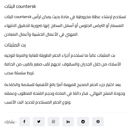
البتات countersk
تستخدم لإنشاء عطلة مخروطية في مادة بحيث يمكن لرأس
البتات countersk
المسمار أو الترباس الجلوس أو أسفل السطح. إنها ضرورية لتحقيق الانتهاء
المهني في الأعمال الخشبية وأعمال المعادن.
بت المثبتات
بت المثبتات
غالباً ما تستخدم أجزاء الحفر الطويلة للغاية والمرنة لتوجيه
الأسلاك من خلال الجدران والسقوف. لديهم ثقب صغير بالقرب من الحافة
لربط سلسلة سحب.
يعد اختيار جزء الحفر الصحيح للمهمة أمرًا بالغ الأهمية للسلامة والكفاءة
وجودة المنتج النهائي. فكر دائمًا في المادة وحجم الفتحة المطلوب وعمقه
ونوع الحفر المستخدم لتحديد البت الأنسب.
يشارك :