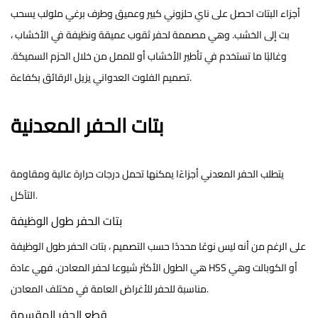
أجزاء البتات
احصل على ناي حلزوني كبير وعميق وطرف برغي ملولب يسحب
بت إلى الخشب. وهي مصممة لحفر ثقوب عميقة ونظيفة في الأخشاب ،
وغالبًا ما تستخدم في تأطير الأخشاب أو للممل من خلال الحزم السميكة.
تصميم الفلوت العدواني يزيل الرقائق بكفاءة.
بتات الحفر المعدنية
يتطلب الحفر المعدني أجزاءًا يمكنها تحمل درجات حرارة عالية ومقاومة
التآكل.
بتات الحفر طول الوظيفة
على الرغم من أنه ليس نوعًا محددًا حسب التصميم ،
بتات الحفر طول الوظيفة
هي الطول الأكثر شيوعا لحفر المعادن. فهي عادة HSS أو الكوبالت وهي
مناسبة للحفر للأغراض العامة في مختلف المعادن.
قطع الحفر المقسمة