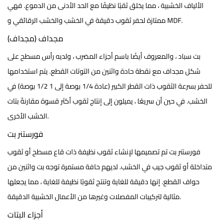
الألياف الخشبية ، مما يخلق ثقبًا نظيفًا مع الحد الأدنى من الدموع. فهي
ممتازة لحفر ثقوب دقيقة في الخشب والخشب الرقائقي و MDF.
مجداف (مجداف)
بت سباد
، والمعروف أيضًا باسم أجزاء المضرب ، ولديه رأس مسطح على
شكل مجداف مع نقطة حادة واثنين من التوتات القطع. يتم استخدامها
للحفر بسرعة الثقوب ذات القطر الكبير (عادة 1/4 بوصة إلى 1 1/2 بوصة) في
الخشب. في حين أن سريعًا ، يميلون إلى إنتاج ثقوب أكثر قسوة مقارنةً بتات
الخشب الأخرى.
فورستنر بت
فورستنر بت
تم تصميمها لإنشاء ثقوب نظيفة ذات قاع مسطح أو ثقوب
متداخلة أو ثقوب جيب في الخشب. لديهم حافة مستمرة توجه بت واثنين من
حواف القطع. إنها دقيقة للغاية وتنتج ثقوبًا نظيفة للغاية ، مما يجعلها
مثالية لتركيبات المفصلات وغيرها من الأعمال الخشبية الدقيقة.
أجزاء البتات